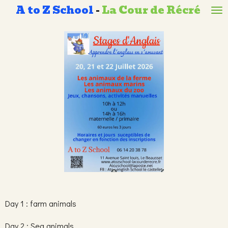
A to Z School
-
La Cour de Récré
Passer
au
contenu
principal
Day 1 : farm animals
Day 2 : Sea animals